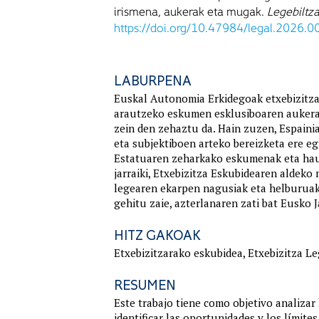
irismena, aukerak eta mugak.
Legebiltza
https://doi.org/10.47984/legal.2026.0
LABURPENA
Euskal Autonomia Erkidegoak etxebizitza
arautzeko eskumen esklusiboaren aukerak 
zein den zehaztu da. Hain zuzen, Espaini
eta subjektiboen arteko bereizketa ere e
Estatuaren zeharkako eskumenak eta hauen
jarraiki, Etxebizitza Eskubidearen aldeko
legearen ekarpen nagusiak eta helburuak 
gehitu zaie, azterlanaren zati bat Eusko 
HITZ GAKOAK
Etxebizitzarako eskubidea, Etxebizitza L
RESUMEN
Este trabajo tiene como objetivo analizar
identificar las oportunidades y los límite