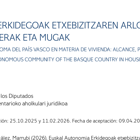
ERKIDEGOAK ETXEBIZITZAREN AR
KERAK ETA MUGAK
A DEL PAÍS VASCO EN MATERIA DE VIVIENDA: ALCANCE, PO
TONOMOUS COMMUNITY OF THE BASQUE COUNTRY IN HOUSING
 los Diputados
tarioko aholkulari juridikoa
ción: 25.10.2025 y 11.02.2026. Fecha de aceptación: 09.04.20
ález, Marrubi (2026). Euskal Autonomia Erkidegoak etxebizit