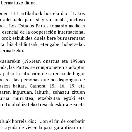
za bermatuko diona.
nen 11.1 artikuluak horrela dio: “1. Los
 adecuado para sí y su familia, incluso
encia. Los Estados Partes tomarán medidas
a esencial de la cooperación internacional
a orok eskubidea duela bere buruarentzat
eta bizi-baldintzak etengabe hobetzeko.
 bermatzeko.
kusiarekin (1961ean onartua eta 1996an
vienda, las Partes se comprometen a adoptar
y paliar la situación de carencia de hogar
iendas a las personas que no dispongan de
ien baitan. Gainera, 15., 16., 19. eta
tzaren inguruan, laburki, zehaztu zituen
urua murriztea, etxebizitza egoki eta
kuratu ahal izateko tresnak eskuratzea eta
luak horrela dio:
“Con el fin de combatir
una ayuda de vivienda para garantizar una