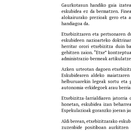
Gaurkotasun handiko gaia izatea
eskubidea ez da bermatzen. Finea
alokairurako prezioak gero eta a
handiagoa da.
Etxebizitzaren eta pertsonaren d
eskubideen nazioarteko doktrinar
herritar orori etxebizitza duin 
gehitzen zaion. “Etxe” kontzeptu
administrazio-bermeak artikulatzer
Azken urteotan dagoen etxebizitza
Eskubidearen aldeko maiatzaren 
helburuarekin legeak sortu eta g
autonomia-erkidegoek arau berriak
Etxebizitza-larrialdiaren jatorr
honetan, eskubidea izan beharrea
Espekulazioak goranzko joeran ja
Aldi berean, etxebizitzarako esku
zuzenbide positiboan aurkitzen 