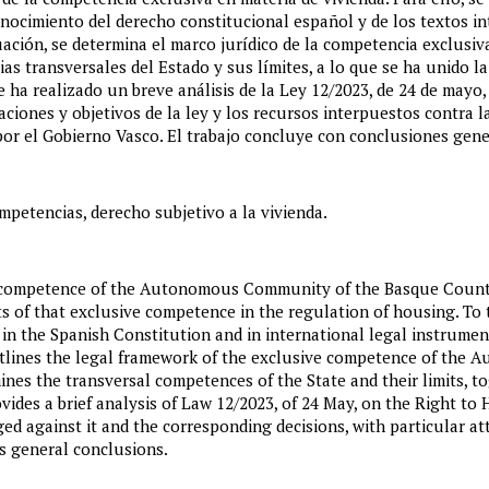
conocimiento del derecho constitucional español y de los textos i
nuación, se determina el marco jurídico de la competencia exclus
as transversales del Estado y sus límites, a lo que se ha unido l
se ha realizado un breve análisis de la Ley 12/2023, de 24 de mayo,
aciones y objetivos de la ley y los recursos interpuestos contra l
por el Gobierno Vasco. El trabajo concluye con conclusiones gene
mpetencias, derecho subjetivo a la vivienda.
e competence of the Autonomous Community of the Basque Country
ts of that exclusive competence in the regulation of housing. To 
 in the Spanish Constitution and in international legal instrument
 outlines the legal framework of the exclusive competence of th
ines the transversal competences of the State and their limits, t
ovides a brief analysis of Law 12/2023, of 24 May, on the Right to
ged against it and the corresponding decisions, with particular at
ts general conclusions.