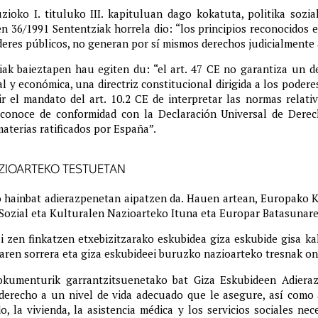
zioko I. tituluko III. kapituluan dago kokatuta, politika sozi
n 36/1991 Sententziak horrela dio: “los principios reconocidos e
deres públicos, no generan por sí mismos derechos judicialmente 
iak
baieztapen hau egiten du: “el art. 47 CE no garantiza un 
ial y económica, una directriz constitucional dirigida a los poder
 el mandato del art. 10.2 CE de interpretar las normas relati
reconoce de conformidad con la Declaración Universal de Der
aterias ratificados por España”.
AZIOARTEKO TESTUETAN
o hainbat adierazpenetan aipatzen da. Hauen artean, Europako K
 Sozial eta Kulturalen Nazioarteko Ituna eta Europar Batasunar
zen finkatzen etxebizitzarako eskubidea giza eskubide gisa kal
ren sorrera eta giza eskubideei buruzko nazioarteko tresnak on
okumenturik garrantzitsuenetako bat Giza Eskubideen Adieraz
derecho a un nivel de vida adecuado que le asegure, así como a 
do, la vivienda, la asistencia médica y los servicios sociales ne