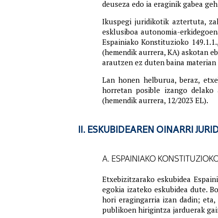
deuseza edo ia eraginik gabea gehi
Ikuspegi juridikotik aztertuta, 
esklusiboa autonomia-erkidegoena
Espainiako Konstituzioko 149.1.1.,
(hemendik aurrera, KA) askotan eb
arautzen ez duten baina materian 
Lan honen helburua, beraz, etxe
horretan posible izango delako
(hemendik aurrera, 12/2023 EL).
II. ESKUBIDEAREN OINARRI JURI
A. ESPAINIAKO KONSTITUZIOKO
Etxebizitzarako eskubidea Espaini
egokia izateko eskubidea dute. B
hori eragingarria izan dadin; eta
publikoen hirigintza jarduerak ga