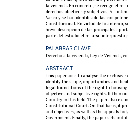
la vivienda. En concreto, se recoge el re
derechos objetivos y subjetivos. A conti
Vasco y se han identificado las competenci
Constitucional. En virtud de lo anterior, 
breve descripción de las principales aport
parte del estudio el recurso interpuesto 
PALABRAS CLAVE
Derecho a la vivienda, Ley de Vivienda, co
ABSTRACT
This paper aims to analyse the exclusiv
identify the scope, opportunities and limi
legal foundations of the right to housing
objective and subjective rights. It then
Country in this field. The paper also exam
Constitutional Court. On that basis, it pr
and objectives, as well as the appeals lod
Government. Finally, the paper sets out i