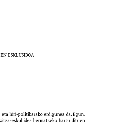
EN ESKLUSIBOA
 eta hiri-politikarako erdigunea da. Egun,
izitza-eskubidea bermatzeko hartu dituen