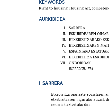
KEYWORDS
Right to housing, Housing Act, competence
AURKIBIDEA
I.
SARRERA
II.
ESKUBIDEAREN OINARR
III.
ETXEBIZITZARAKO ESK
IV.
ETXEBIZITZAREN MAT
V.
ESPAINIAKO ESTATUA
VI.
ETXEBIZITZA ESKUBID
VII.
ONDORIOAK
BIBLIOGRAFIA
I. SARRERA
Etxebizitza ongizate sozialaren ar
etxebizitzaren inguruko auziak d
neurriak aztertuko dira.