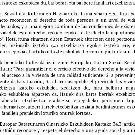
 izateko eskubidea du, bai berari eta bai bere familiari etxebizit
, Sozial eta Kulturalen Nazioarteko Ituna sinatu zen. Itun ho
acto reconocen el derecho de toda persona a un nivel de vida
adecuados, y a una mejora continua de las condiciones de exist
ividad de este derecho, reconociendo a este efecto la importanci
to”. Hots, ituna sinatzen duten Estatuek aitortzen dute pertson
en bizi-maila izateko (...) etxebizitza egokia izateko ere, 
neurri egokiak hartuko dituzte eskubide horren eraginkortasuna
zak benetako bultzada izan zuen Europako Gutun Sozial Berri
kuluan: “Para garantizar el ejercicio efectivo del derecho a la vi
 el acceso a la vivienda de una calidad suficiente; 2. a prevenir 
ente dicha situación; 3. a hacer asequible el precio de las viv
xebizitza izateko eskubidea xedatzen du, hiru helburu nagus
rako eskubidea aipatzen da. Hauek dira karta berriak etxebizi
raberako etxebizitza eraikitzea, etxegabeko pertsonen kop
la bermatzea, atzerritarrek etxebizitza soziala berdintasunez es
 familien premiekin loturiko onurak lortzea.
 Europar Batasunaren Oinarrizko Eskubideen Kartako 34.3. artiku
 la Unión reconoce y respeta el derecho a una ayuda social y a 