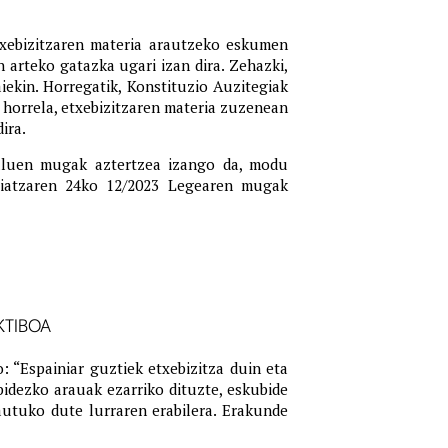
Etxebizitzaren materia arautzeko eskumen
arteko gatazka ugari izan dira. Zehazki,
aiekin. Horregatik, Konstituzio Auzitegiak
 horrela, etxebizitzaren materia zuzenean
ira.
tuluen mugak aztertzea izango da, modu
maiatzaren 24ko 12/2023 Legearen mugak
KTIBOA
: “Espainiar guztiek etxebizitza duin eta
idezko arauak ezarriko dituzte, eskubide
rautuko dute lurraren erabilera. Erakunde