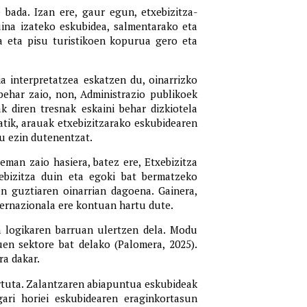
bada. Izan ere, gaur egun, etxebizitza-
ina izateko eskubidea, salmentarako eta
ra eta pisu turistikoen kopurua gero eta
a interpretatzea eskatzen du, oinarrizko
behar zaio, non, Administrazio publikoek
k diren tresnak eskaini behar dizkiotela
tik, arauak etxebizitzarako eskubidearen
tu ezin dutenentzat.
eman zaio hasiera, batez ere, Etxebizitza
ebizitza duin eta egoki bat bermatzeko
en guztiaren oinarrian dagoena. Gainera,
ternazionala ere kontuan hartu dute.
en logikaren barruan ulertzen dela. Modu
uen sektore bat delako (Palomera, 2025).
a dakar.
ertuta. Zalantzaren abiapuntua eskubideak
gari horiei eskubidearen eraginkortasun