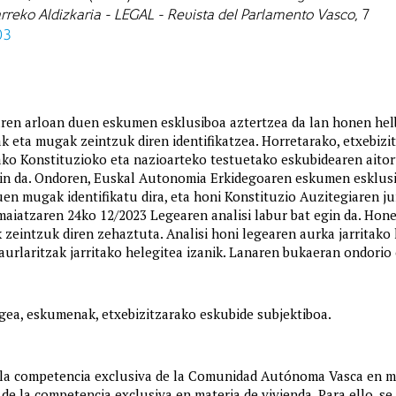
rreko Aldizkaria - LEGAL - Revista del Parlamento Vasco
, 7
03
ren arloan duen eskumen esklusiboa aztertzea da lan honen helb
eta mugak zeintzuk diren identifikatzea. Horretarako, etxebizit
ako Konstituzioko eta nazioarteko testuetako eskubidearen aitort
gin da. Ondoren, Euskal Autonomia Erkidegoaren eskumen esklusi
 mugak identifikatu dira, eta honi Konstituzio Auzitegiaren jur
 maiatzaren 24ko 12/2023 Legearen analisi labur bat egin da. Hone
zeintzuk diren zehaztuta. Analisi honi legearen aurka jarritak
Jaurlaritzak jarritako helegitea izanik. Lanaren bukaeran ondorio 
egea, eskumenak, etxebizitzarako eskubide subjektiboa.
 la competencia exclusiva de la Comunidad Autónoma Vasca en mate
s de la competencia exclusiva en materia de vivienda. Para ello, se