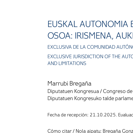
EUSKAL AUTONOMIA 
OSOA: IRISMENA, AU
EXCLUSIVA DE LA COMUNIDAD AUTÓNOM
EXCLUSIVE JURISDICTION OF THE AU
AND LIMITATIONS
Marrubi Bregaña
Diputatuen Kongresua / Congreso de
Diputatuen Kongresuko talde parlamen
Fecha de recepción: 21.10.2025. Evalua
Cómo citar / Nola aipatu: Bregaña Gonz