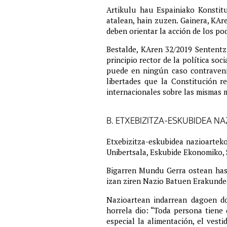
Artikulu hau Espainiako Konstitu
atalean, hain zuzen. Gainera, KAre
deben orientar la acción de los po
Bestalde, KAren 32/2019 Sententz
principio rector de la política soc
puede en ningún caso contravenir
libertades que la Constitución 
internacionales sobre las mismas m
B. ETXEBIZITZA-ESKUBIDEA N
Etxebizitza-eskubidea nazioartek
Unibertsala, Eskubide Ekonomiko,
Bigarren Mundu Gerra ostean hasi 
izan ziren Nazio Batuen Erakundea
Nazioartean indarrean dagoen d
horrela dio: “Toda persona tiene 
especial la alimentación, el vesti