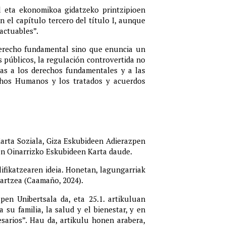
al eta ekonomikoa gidatzeko printzipioen
n el capítulo tercero del título I, aunque
actuables”.
derecho fundamental sino que enuncia un
es públicos, la regulación controvertida no
vas a los derechos fundamentales y a las
echos Humanos y los tratados y acuerdos
arta Soziala, Giza Eskubideen Adierazpen
en Oinarrizko Eskubideen Karta daude.
ifikatzearen ideia. Honetan, lagungarriak
artzea (Caamaño, 2024).
pen Unibertsala
da, eta 25.1. artikuluan
su familia, la salud y el bienestar, y en
cesarios”. Hau da, artikulu honen arabera,