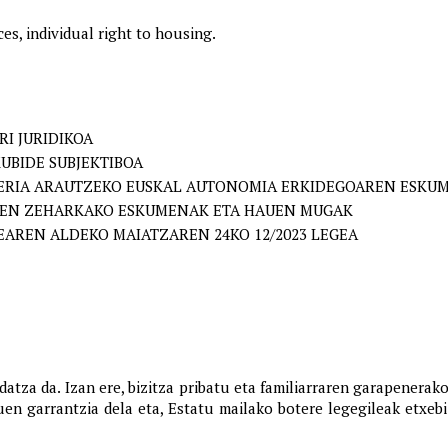
s, individual right to housing.
I JURIDIKOA
UBIDE SUBJEKTIBOA
ERIA ARAUTZEKO EUSKAL AUTONOMIA ERKIDEGOAREN ESKUM
REN ZEHARKAKO ESKUMENAK ETA HAUEN MUGAK
EAREN ALDEKO MAIATZAREN 24KO 12/2023 LEGEA
datza da. Izan ere, bizitza pribatu eta familiarraren garapenerako
uen garrantzia dela eta, Estatu mailako botere legegileak etxeb