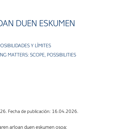
LOAN DUEN ESKUMEN
SIBILIDADES Y LÍMITES
 MATTERS: SCOPE, POSSIBILITIES
26. Fecha de publicación: 16.04.2026.
zaren arloan duen eskumen osoa: