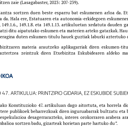
tzen zaie (Lasagabaster, 2023: 207-239).
zalantza sortzen duen beste esparru bat eskumenen arloa da. 
 da. Hala ere, Estatuaren eta autonomia-erkidegoen eskumenen 
 149.1.6., 149.1.8. eta 149.1.13. artikuluetan xedatuta dauden g
atzi ditu aipatutako eskumen eta materien arteko gatazkak. Hau
eragina duten eskumen-titulu hauek guztiak laburki aztertuko d
bizitzaren materia arautzeko aplikagarriak diren eskumen-ti
 aztertzea zeintzuk diren Etxebizitza Eskubidearen aldeko 
DIKOA
 47. ARTIKULUA: PRINTZIPIO GIDARIA, EZ ESKUBIDE SUBJE
ako Konstituzioko 47. artikuluan dago aitortuta, eta horrela dio
otere publikoek beharrezkoak diren inguruabarrak bultzatu eta b
, espekulazioa desagerrarazteko, interes orokorraren arabera a
inbalioa sortzen badu, gizarteak horietan parte hartuko du
”.