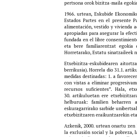
pertsona orok bizitza-maila egokia
1966. urtean, Eskubide Ekonomiko
Estados Partes en el presente P
alimentación, vestido y vivienda 
apropiadas para asegurar la efect
fundada en el libre consentimien
eta bere familiarentzat egokia d
Horretarako, Estatu sinatzaileek 
Etxebizitza-eskubidearen aitort
berrikusia). Horrela dio 31.1. arti
medidas destinadas: 1. a favorecer
con vistas a eliminar progresivam
recursos suficientes”. Hala, et
30. artikuluetan ere etxebizitza
helburuak: familien beharren a
eskuragarrirako sarbide unibertsa
etxebizitzaren eraikuntzarekin eta
Azkenik, 2000. urtean onartu zen
la exclusión social y la pobreza,