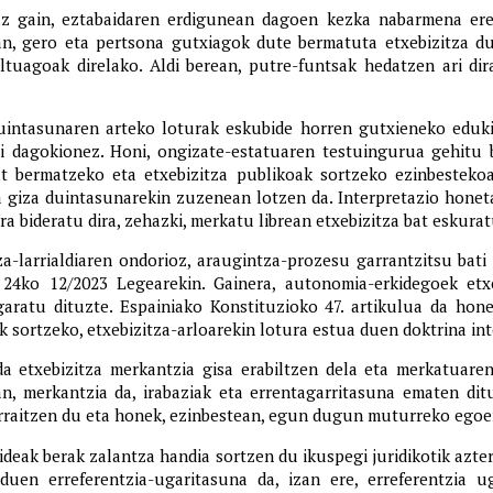
z gain, eztabaidaren erdigunean dagoen kezka nabarmena ere 
n, gero eta pertsona gutxiagok dute bermatuta etxebizitza du
ltuagoak direlako. Aldi berean, putre-funtsak hedatzen ari di
uintasunaren arteko loturak eskubide horren gutxieneko eduki
i dagokionez. Honi, ongizate-estatuaren testuingurua gehitu 
bat bermatzeko eta etxebizitza publikoak sortzeko ezinbestekoa
a giza duintasunarekin zuzenean lotzen da. Interpretazio honeta
a bideratu dira, zehazki, merkatu librean etxebizitza bat eskura
-larrialdiaren ondorioz, araugintza-prozesu garrantzitsu bati 
24ko 12/2023 Legearekin. Gainera, autonomia-erkidegoek etx
aratu dituzte. Espainiako Konstituzioko 47. artikulua da hon
 sortzeko, etxebizitza-arloarekin lotura estua duen doktrina in
ia da etxebizitza merkantzia gisa erabiltzen dela eta merkatuar
n, merkantzia da, irabaziak eta errentagarritasuna ematen dit
rraitzen du eta honek, ezinbestean, egun dugun muturreko egoer
bideak berak zalantza handia sortzen du ikuspegi juridikotik azt
duen erreferentzia-ugaritasuna da, izan ere, erreferentzia u