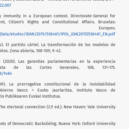
22.007
ry immunity in a European context. Directorate-General for
nt, Citizen’s Rights and Constitutional Affairs. Bruselas:
nto Europeo.
gData/etudes/IDAN/2015/536461/IPOL_IDA(2015)536461_EN.pdf
04). El partido cártel. La transformación de los modelos de
dos. Zona abierta, 108-109, 9-42.
 (2020). Las garantías parlamentarias en la experiencia
evista de las Cortes Generales, 108, 131-175.
08/1484
9). La prerrogativa constitucional de la inviolabilidad
Gobierno Vasco = Eusko Jaurlaritza, Instituto Vasco de
io Publikoaren Euskal Institutua.
he electoral connection (2.ª ed.). New Haven: Yale University
oots of Democratic Backsliding. Nueva York: Oxford University