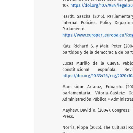
107.
https://doi.org/10.47984/legal.20
Hardt, Sascha (2015). Parliamenta
Internal Policies. Policy Departme
Parlame
https://www.europarl.europa.eu/Re
Katz, Richard S. y Mair, Peter (20
partidos y de la democracia de parti
Lucas Murillo de la Cueva, Pablo
constitucional española. R
https://doi.org/10.33426/rcg/2020/1
Mancisidor Artaraz, Eduardo (200
parlamentaria. Vitoria-Gasteiz: 
Administración Pública = Administraz
Mayhew, David R. (2004). Congress: T
Press.
Norris, Pippa (2025). The Cultural R