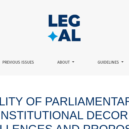
crisis of institutional decorum: limits, challenges and propos
PREVIOUS ISSUES
ABOUT
GUIDELINES
ILITY OF PARLIAMENTA
 INSTITUTIONAL DECORU
LLENGES AND PROPO