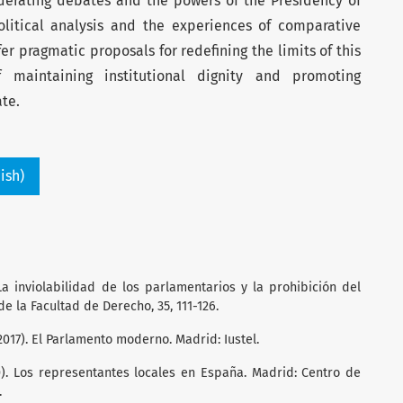
erating debates and the powers of the Presidency of
olitical analysis and the experiences of comparative
fer pragmatic proposals for redefining the limits of this
 maintaining institutional dignity and promoting
te.
ish)
 La inviolabilidad de los parlamentarios y la prohibición del
e la Facultad de Derecho, 35, 111-126.
017). El Parlamento moderno. Madrid: Iustel.
). Los representantes locales en España. Madrid: Centro de
.