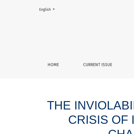
Change the language. The current language is:
English
The inviolability of parliamentarians and the 
HOME
CURRENT ISSUE
THE INVIOLAB
CRISIS OF
CHA