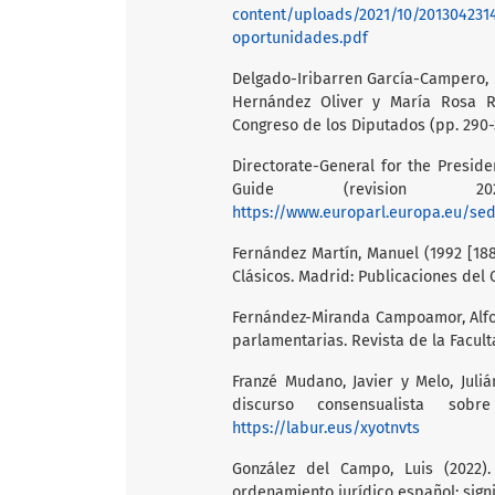
content/uploads/2021/10/201304231
oportunidades.pdf
Delgado-Iribarren García-Campero, M
Hernández Oliver y María Rosa Ri
Congreso de los Diputados (pp. 290-
Directorate-General for the Presiden
Guide (revision 202
https://www.europarl.europa.eu/se
Fernández Martín, Manuel (1992 [188
Clásicos. Madrid: Publicaciones del
Fernández-Miranda Campoamor, Alfons
parlamentarias. Revista de la Facul
Franzé Mudano, Javier y Melo, Juliá
discurso consensualista sob
https://labur.eus/xyotnvts
González del Campo, Luis (2022).
ordenamiento jurídico español: signi