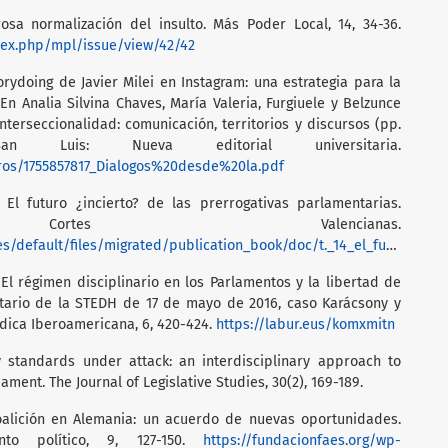
rosa normalización del insulto. Más Poder Local, 14, 34-36.
dex.php/mpl/issue/view/42/42
orydoing de Javier Milei en Instagram: una estrategia para la
En Analia Silvina Chaves, María Valeria, Furgiuele y Belzunce
nterseccionalidad: comunicación, territorios y discursos (pp.
 Luis: Nueva editorial universitaria.
bros/1755857817_Dialogos%20desde%20la.pdf
 El futuro ¿incierto? de las prerrogativas parlamentarias.
Cortes Valencianas.
ult/files/migrated/publication_book/doc/t._14_el_futuro_incierto_.pdf
. El régimen disciplinario en los Parlamentos y la libertad de
tario de la STEDH de 17 de mayo de 2016, caso Karácsony y
ídica Iberoamericana, 6, 420-424.
https://labur.eus/komxmitn
 standards under attack: an interdisciplinary approach to
ment. The Journal of Legislative Studies, 30(2), 169-189.
coalición en Alemania: un acuerdo de nuevas oportunidades.
to político, 9, 127-150.
https://fundacionfaes.org/wp-