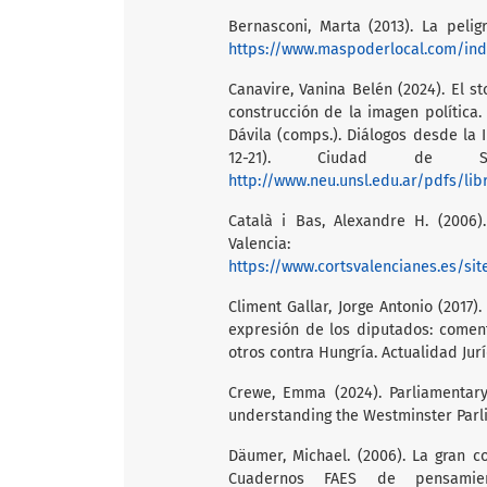
Bernasconi, Marta (2013). La pelig
https://www.maspoderlocal.com/in
Canavire, Vanina Belén (2024). El st
construcción de la imagen política. 
Dávila (comps.). Diálogos desde la I
12-21). Ciudad de San
http://www.neu.unsl.edu.ar/pdfs/li
Català i Bas, Alexandre H. (2006).
Valencia: 
https://www.cortsvalencianes.es/sites/defa
Climent Gallar, Jorge Antonio (2017)
expresión de los diputados: comen
otros contra Hungría. Actualidad Jur
Crewe, Emma (2024). Parliamentary
understanding the Westminster Parlia
Däumer, Michael. (2006). La gran 
Cuadernos FAES de pensamien