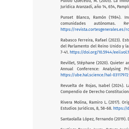
Pulido Quecedo, M. (2005). La invi
Jurídica Aranzadi, año 14, 654, Pampl
Punset Blanco, Ramón (1984). In
comunidades autónomas. R
https://revista.cortesgenerales.es/r
Rabasco Ferreira, Rafael (2023). Es
del Parlamento del Reino Unido y las
7-41.
https://doi.org/10.5944/eeii.vol.
Revillet, Stéphane (2020). Quieter 
Annual Conference: Analysing Pr
https://ube.hal.science/hal-03117972
Revuelta de Rojas, Isabel (2024). La
Compendio de Derecho Constitucional 
Rivera Molina, Ramiro L. (2017). Or
Estudios Jurídicos, 8, 58-68.
https://
Santaolalla López, Fernando (2019).