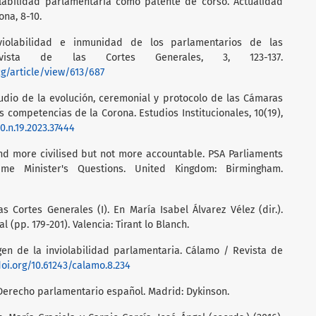
olabilidad parlamentaria como patente de corso. Actualidad
ona, 8-10.
violabilidad e inmunidad de los parlamentarios de las
evista de las Cortes Generales, 3, 123-137.
cg/article/view/613/687
tudio de la evolución, ceremonial y protocolo de las Cámaras
 competencias de la Corona. Estudios Institucionales, 10(19),
10.n.19.2023.37444
and more civilised but not more accountable. PSA Parliaments
ime Minister's Questions. United Kingdom: Birmingham.
s Cortes Generales (I). En María Isabel Álvarez Vélez (dir.).
(pp. 179-201). Valencia: Tirant lo Blanch.
igen de la inviolabilidad parlamentaria. Cálamo / Revista de
doi.org/10.61243/calamo.8.234
 Derecho parlamentario español. Madrid: Dykinson.