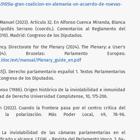
45105la-gran-coalicion-en-alemania-un-acuerdo-de-nuevas-
anuel (2023). Artículo 32. En Alfonso Cuenca Miranda, Blanca
pollés Serrano (coords.). Comentarios al Reglamento del
310). Madrid: Congreso de los Diputados.
cy. Directorate for the Plenary (2024). The Plenary: a User's
4). Bruselas: Parlamento Europeo.
d/doc/ext/manual/Plenary_guide_en.pdf
5]). Derecho parlamentario español 1. Textos Parlamentarios
 Congreso de los Diputados.
o (1986). Origen histórico de la inviolabilidad e inmunidad
tad de Derecho Universidad Complutense, 10, 175-206.
n (2022). Cuando la frontera pasa por el centro: crítica del
re la polarización. Más Poder Local, 49, 78-96.
 La inviolabilidad de las cámaras parlamentarias en el
ficado y alcance. LEGAL - Revista del Parlamento Vasco, 3, 64-