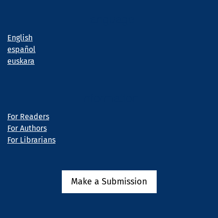
Language
English
español
euskara
Information
For Readers
For Authors
For Librarians
Make a Submission